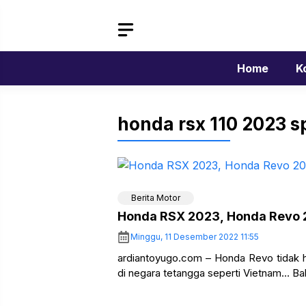
Langsung
ke
isi
Home
K
honda rsx 110 2023 s
Berita Motor
Honda RSX 2023, Honda Revo 2
Minggu, 11 Desember 2022 11:55
ardiantoyugo.com – Honda Revo tidak ha
di negara tetangga seperti Vietnam… Bah