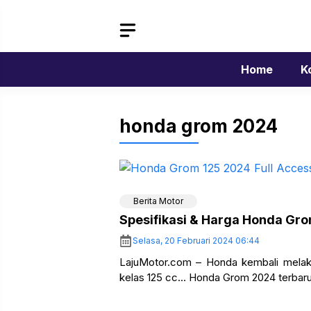
Langsung
ke
isi
Home
K
honda grom 2024
Berita Motor
Spesifikasi & Harga Honda Gr
Selasa, 20 Februari 2024 06:44
LajuMotor.com – Honda kembali melaku
kelas 125 cc… Honda Grom 2024 terbaru 