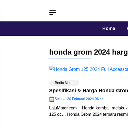
Langsung
ke
isi
Home
honda grom 2024 har
Berita Motor
Spesifikasi & Harga Honda Grom
Selasa, 20 Februari 2024 06:44
LajuMotor.com – Honda kembali melakuka
125 cc… Honda Grom 2024 terbaru resmi 