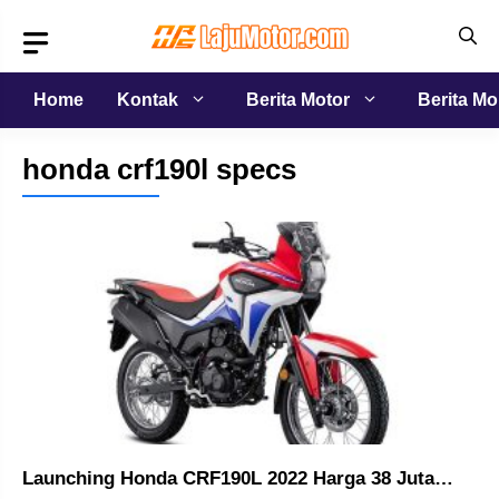
Langsung
ke
isi
Home
Kontak
Berita Motor
Berita Mo
honda crf190l specs
Launching Honda CRF190L 2022 Harga 38 Juta…