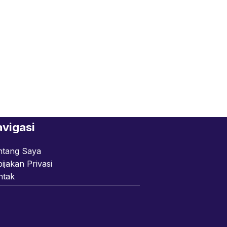
vigasi
ntang Saya
ijakan Privasi
ntak