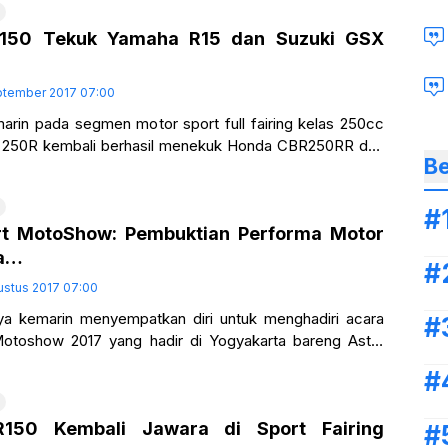
150 Tekuk Yamaha R15 dan Suzuki GSX
ptember 2017 07:00
arin pada segmen motor sport full fairing kelas 250cc
a 250R kembali berhasil menekuk Honda CBR250RR dan
Be
 kini giliran
t MotoShow: Pembuktian Performa Motor
da…
ustus 2017 07:00
ya kemarin menyempatkan diri untuk menghadiri acara
otoshow 2017 yang hadir di Yogyakarta bareng Astra
ta… Bertempat di Hartono Mall Yogyakarta
150 Kembali Jawara di Sport Fairing