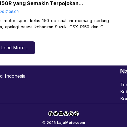
150R yang Semakin Terpojokan…
l 2017 08:00
 motor sport kelas 150 cc saat ini memang sedang
a, apalagi pasca kehadiran Suzuki GSX R150 dan GSX
al tahun
Load More ...
Na
di Indonesia
Te
Keb
Ko
Facebook
Twitter
YouTube
Pinterest
Google
TikTok
© 2026
LajuMotor.com