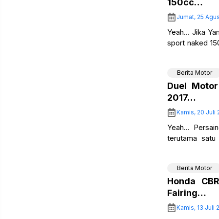
150cc…
Jumat, 25 Agus
Yeah… Jika Yam
sport naked 150
beda lagi… Sep
Berita Motor
Duel Motor
2017…
Kamis, 20 Juli 
Yeah… Persain
terutama satu
semakin banyak
Berita Motor
Honda CBR
Fairing…
Kamis, 13 Juli