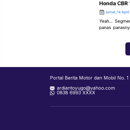
Honda CBR 
Jumat, 14 Apri
Yeah… Segmen
panas panasny
S150… Sejak aw
Portal Berita Motor dan Mobil No. 1 
ardiantoyugo@yahoo.com
08
38 6993 XXXX