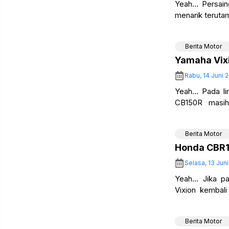
Yeah… Persaing
menarik teruta
tidak lama setel
Berita Motor
Yamaha Vixi
Rabu, 14 Juni 
Yeah… Pada li
CB150R masih
mengalahkan Ya
Berita Motor
Honda CBR1
Selasa, 13 Juni
Yeah… Jika p
Vixion kembali
motor sport full
Berita Motor