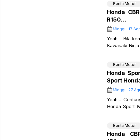
Berita Motor
Honda CBR
R150…
Minggu, 17 Se
Yeah… Bila kem
Kawasaki Ninj
Yamaha YZF R25,
Berita Motor
Honda Spor
Sport Hon
Minggu, 27 Ag
Yeah… Ceritan
Honda Sport M
Motor Yogyakar
Berita Motor
Honda CBR