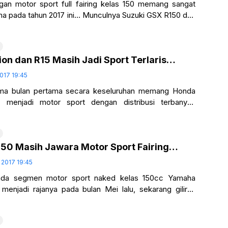
an motor sport full fairing kelas 150 memang sangat
ma pada tahun 2017 ini… Munculnya Suzuki GSX R150 dan
ah itu
on dan R15 Masih Jadi Sport Terlaris…
2017 19:45
ma bulan pertama secara keseluruhan memang Honda
 menjadi motor sport dengan distribusi terbanyak
maha Vixion dan juga Suzuki GSX S150…
50 Masih Jawara Motor Sport Fairing…
 2017 19:45
ada segmen motor sport naked kelas 150cc Yamaha
 menjadi rajanya pada bulan Mei lalu, sekarang giliran
 fairing… Di