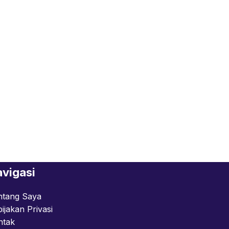
vigasi
ntang Saya
ijakan Privasi
ntak