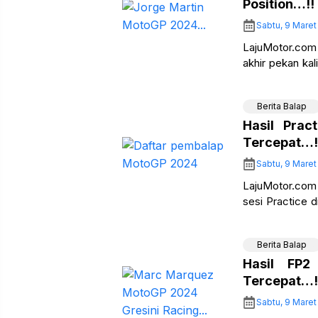
Position…!!
Sabtu, 9 Maret
LajuMotor.com
akhir pekan ka
di Sirkuit Inter
Berita Balap
Hasil Pra
Tercepat…!
Sabtu, 9 Maret
LajuMotor.com
sesi Practice d
diguyur hujan 
Berita Balap
Hasil FP
Tercepat…!
Sabtu, 9 Maret