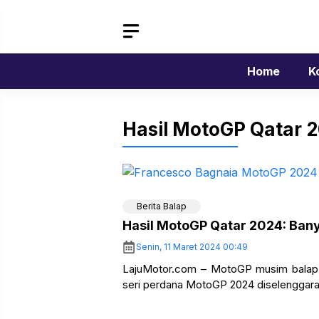
Langsung
ke
isi
Home
K
Hasil MotoGP Qatar 
Berita Balap
Hasil MotoGP Qatar 2024: Bany
Senin, 11 Maret 2024 00:49
LajuMotor.com – MotoGP musim balap 20
seri perdana MotoGP 2024 diselenggarakan