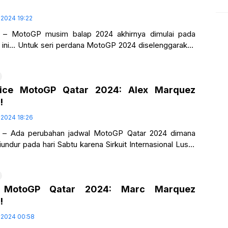
 2024 19:22
 – MotoGP musim balap 2024 akhirnya dimulai pada
li ini… Untuk seri perdana MotoGP 2024 diselenggarakan
nasional Luasil di Qatar…
ctice MotoGP Qatar 2024: Alex Marquez
!
 2024 18:26
 – Ada perubahan jadwal MotoGP Qatar 2024 dimana
iundur pada hari Sabtu karena Sirkuit Internasional Lusail
pada jumat malam… Saat
2 MotoGP Qatar 2024: Marc Marquez
!
 2024 00:58