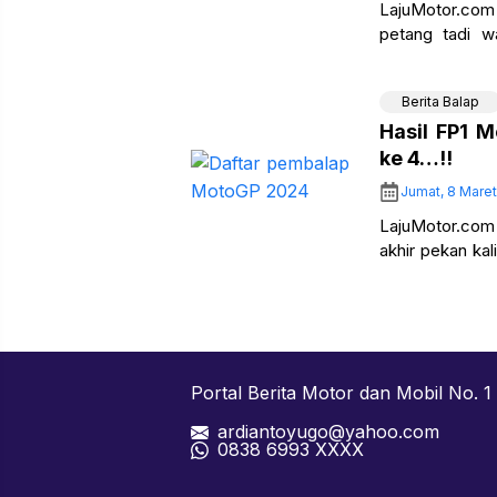
LajuMotor.co
petang tadi wa
tercepat… Diiku
Berita Balap
Hasil FP1 
ke 4…!!
Jumat, 8 Mare
LajuMotor.com
akhir pekan ka
di Sirkuit Inter
Portal Berita Motor dan Mobil No. 1 
ardiantoyugo@yahoo.com
08
38 6993 XXXX