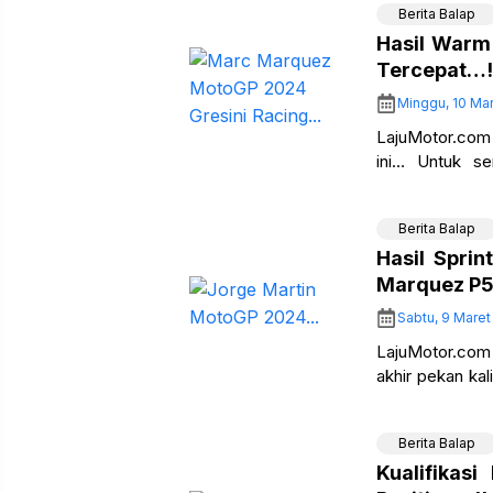
Berita Balap
Hasil Warm
Tercepat…!
Minggu, 10 Mar
LajuMotor.com 
ini… Untuk se
Internasional L
Berita Balap
Hasil Spri
Marquez P5
Sabtu, 9 Maret
LajuMotor.com
akhir pekan ka
di Sirkuit Inter
Berita Balap
Kualifikas