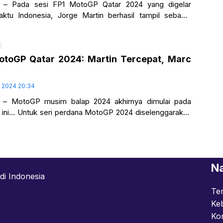
m – Pada sesi FP1 MotoGP Qatar 2024 yang digelar
ktu Indonesia, Jorge Martin berhasil tampil sebagai
ti oleh Aleix Espargaro di
MotoGP Qatar 2024: Martin Tercepat, Marc
t 2024 20:34
 – MotoGP musim balap 2024 akhirnya dimulai pada
li ini… Untuk seri perdana MotoGP 2024 diselenggarakan
nasional Luasil di Qatar…
Na
di Indonesia
Te
Keb
Ko