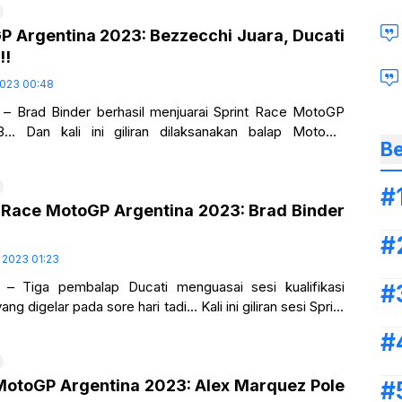
P Argentina 2023: Bezzecchi Juara, Ducati
!!
 2023 00:48
– Brad Binder berhasil menjuarai Sprint Race MotoGP
3… Dan kali ini giliran dilaksanakan balap MotoGP
Be
 yang dilaksanakan di Termas de
t Race MotoGP Argentina 2023: Brad Binder
l 2023 01:23
 – Tiga pembalap Ducati menguasai sesi kualifikasi
 digelar pada sore hari tadi… Kali ini giliran sesi Sprint
rgentina 2023… Alex
 MotoGP Argentina 2023: Alex Marquez Pole