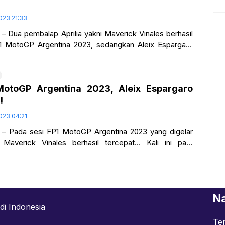
2023 21:33
– Dua pembalap Aprilia yakni Maverick Vinales berhasil
P1 MotoGP Argentina 2023, sedangkan Aleix Espargaro
P2 MotoGP Argentina 2023… Sedangkan
MotoGP Argentina 2023, Aleix Espargaro
!
2023 04:21
 – Pada sesi FP1 MotoGP Argentina 2023 yang digelar
 Maverick Vinales berhasil tercepat… Kali ini para
 saja menyelesaikan sesi FP2 MotoGP
Na
di Indonesia
Te