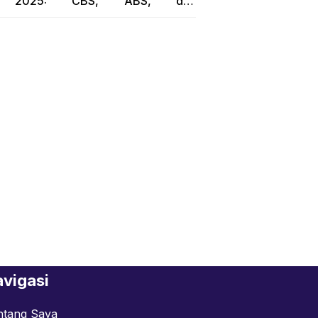
2025: CBS, ABS, dan
RoadSync…!!
vigasi
ntang Saya