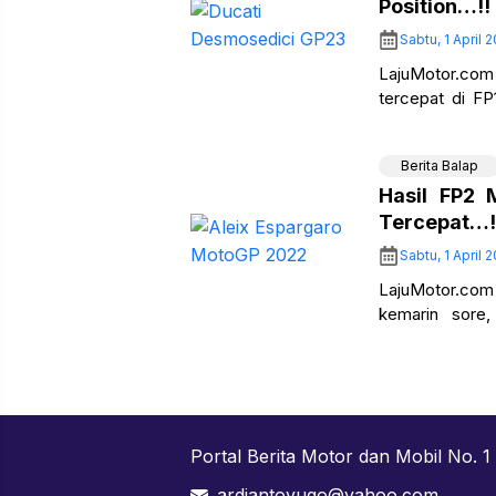
Position…!!
Sabtu, 1 April 
LajuMotor.com 
tercepat di F
tercepat di F
Berita Balap
Hasil FP2 
Tercepat…!
Sabtu, 1 April 
LajuMotor.com
kemarin sore,
pembalap baru
Portal Berita Motor dan Mobil No. 1 
ardiantoyugo@yahoo.com