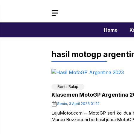
Langsung
ke
isi
Home
K
hasil motogp argenti
Berita Balap
Klasemen MotoGP Argentina 2
Senin, 3 April 2023 01:22
LajuMotor.com – MotoGP seri ke dua 
Marco Bezzecchi berhasil juara MotoGP 