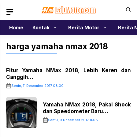
Langsung
ke
isi
Home
Kontak
Berita Motor
Berita 
harga yamaha nmax 2018
Fitur Yamaha NMax 2018, Lebih Keren dan
Canggih…
Senin, 11 Desember 2017 08:00
Yamaha NMax 2018, Pakai Shock
dan Speedometer Baru…
Sabtu, 9 Desember 2017 11:08