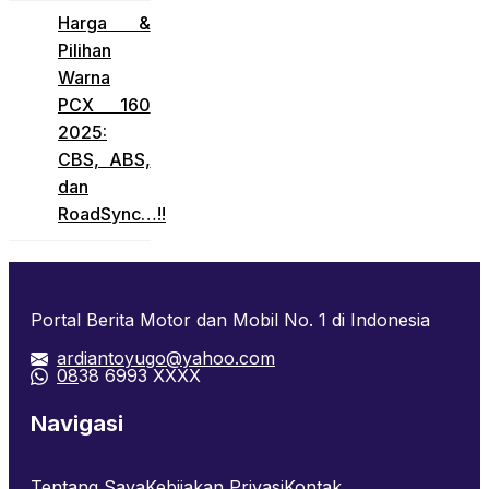
Harga &
Pilihan
Warna
PCX 160
2025:
CBS, ABS,
dan
RoadSync…!!
Portal Berita Motor dan Mobil No. 1 di Indonesia
ardiantoyugo@yahoo.com
08
38 6993 XXXX
Navigasi
Tentang Saya
Kebijakan Privasi
Kontak