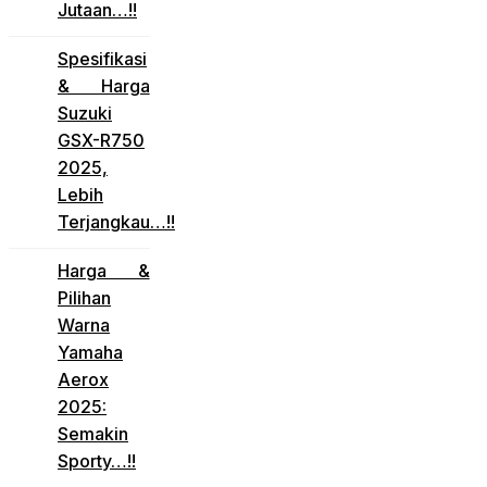
Jutaan…!!
Spesifikasi
& Harga
Suzuki
GSX-R750
2025,
Lebih
Terjangkau…!!
Harga &
Pilihan
Warna
Yamaha
Aerox
2025:
Semakin
Sporty…!!