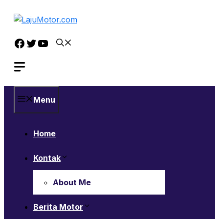
Langsung
ke
isi
Facebook
Twitter
YouTube
Menu
Home
Kontak
About Me
Berita Motor