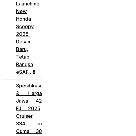
Launching
New
Honda
Scoopy
2025:
Desain
Baru,
Tetap
Rangka
eSAF…!!
Spesifikasi
& Harga
Jawa 42
FJ 2025,
Cruiser
334 cc
Cuma 38