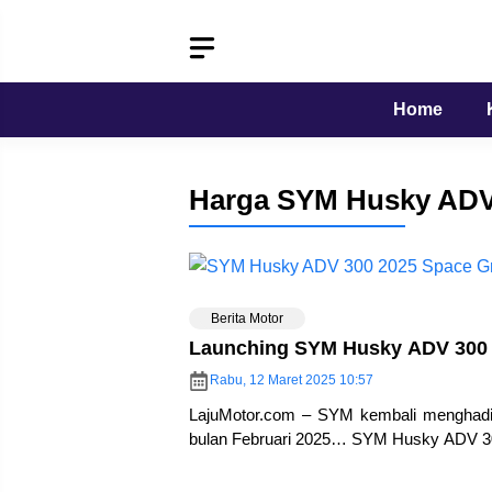
Langsung
ke
isi
Home
Harga SYM Husky ADV
Berita Motor
Launching SYM Husky ADV 300 
Rabu, 12 Maret 2025 10:57
LajuMotor.com – SYM kembali menghadir
bulan Februari 2025… SYM Husky ADV 30