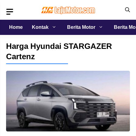
Langsung
ke
isi
Home
Kontak
Berita Motor
Berita Mo
Harga Hyundai STARGAZER
Cartenz