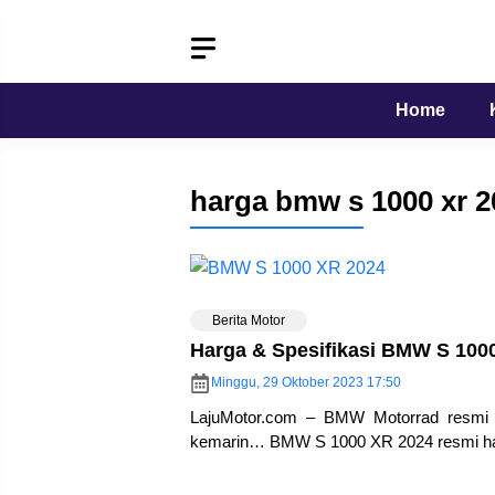
Langsung
ke
isi
Home
harga bmw s 1000 xr 2
Berita Motor
Harga & Spesifikasi BMW S 100
Minggu, 29 Oktober 2023 17:50
LajuMotor.com – BMW Motorrad resmi 
kemarin… BMW S 1000 XR 2024 resmi had