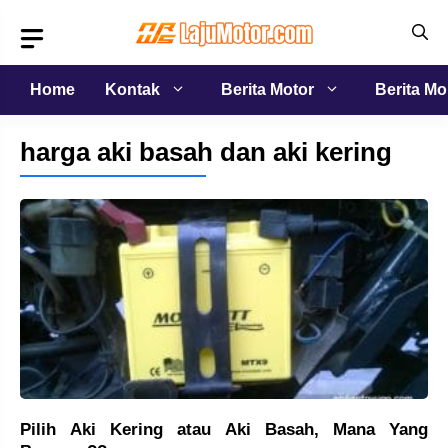
Langsung
ke
isi
Home
Kontak
Berita Motor
Berita Mo
harga aki basah dan aki kering
Pilih Aki Kering atau Aki Basah, Mana Yang