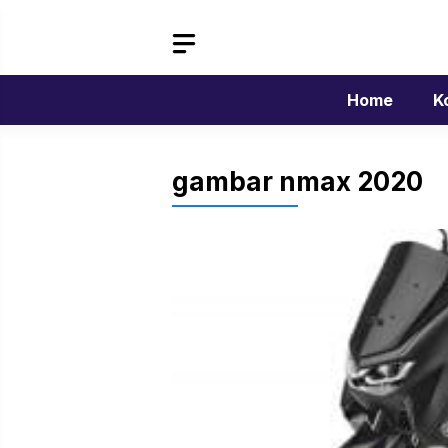
Langsung
ke
isi
Home
K
gambar nmax 2020