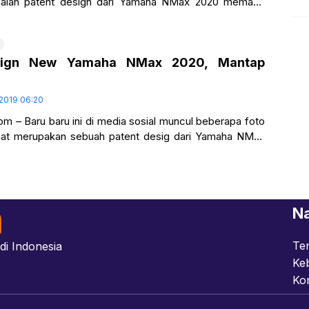
dalah patent design dari Yamaha NMax 2020 memang
kan… Beberapa gambar tersebut berasal dari situs
sign New Yamaha NMax 2020, Mantap
 2019 06:20
om – Baru baru ini di media sosial muncul beberapa foto
uat merupakan sebuah patent desig dari Yamaha NMax
 2020 nih
Na
Te
di Indonesia
Keb
Ko