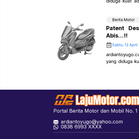
diduga kuat a
cukup mengejut
Berita Motor
Patent De
Abis…!!
Sabtu, 13 April
ardiantoyugo.c
yang diduga k
2020… Mengapa
Portal Berita Motor dan Mobil No. 1 
ardiantoyugo@yahoo.com
08
38 6993 XXXX