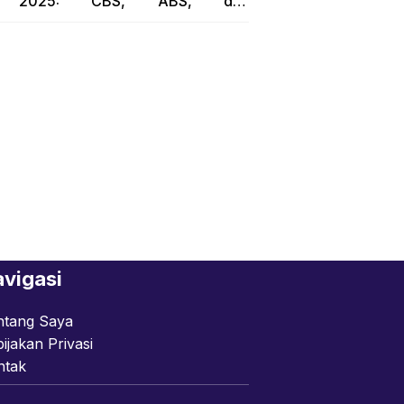
2025: CBS, ABS, dan
RoadSync…!!
vigasi
ntang Saya
ijakan Privasi
ntak