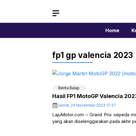
Langsung
ke
isi
Home
K
fp1 gp valencia 2023
Berita Balap
Hasil FP1 MotoGP Valencia 202
Jumat, 24 November 2023 17:37
LajuMotor.com – Grand Prix sepeda mot
yang akan diselenggarakan pada akhir pek