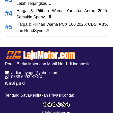
Lebih Terjangkau…!!
Harga & Pilihan Warna Yamaha Aerox 2025:
Semakin Sporty…!!
Harga & Pilihan Warna PCX 160 2025: CBS, ABS,
dan RoadSync…!!
Portal Berita Motor dan Mobil No. 1 di Indonesia
ardiantoyugo@yahoo.com
08
38 6993 XXXX
Navigasi
Tentang Saya
Kebijakan Privasi
Kontak
Facebook
Twitter
YouTube
Pinterest
Google
TikTok
© 2026
LajuMotor.com