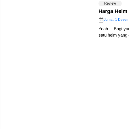
Review
Harga Helm 
Jumat, 1 Desem
Yeah… Bagi yan
satu helm yang
KYT R10 denga