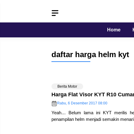
Langsung
ke
isi
Home
daftar harga helm kyt
Berita Motor
Harga Flat Visor KYT R10 Cuma
Rabu, 6 Desember 2017 08:00
Yeah… Belum lama ini KYT merilis h
penampilan helm menjadi semakin menar