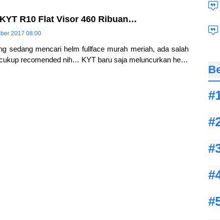
KYT R10 Flat Visor 460 Ribuan…
ber 2017 08:00
g sedang mencari helm fullface murah meriah, ada salah
 cukup recomended nih… KYT baru saja meluncurkan helm
Be
n