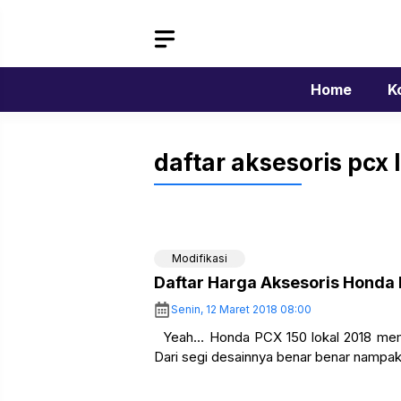
Langsung
ke
isi
Home
K
daftar aksesoris pcx 
Modifikasi
Daftar Harga Aksesoris Honda
Senin, 12 Maret 2018 08:00
Yeah… Honda PCX 150 lokal 2018 mema
Dari segi desainnya benar benar nampak 