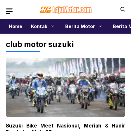
Langsung
ke
isi
Home
Kontak
Berita Motor
Berita 
club motor suzuki
Suzuki Bike Meet Nasional, Meriah & Hadir