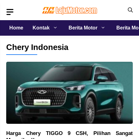
Langsung
ke
isi
Home
Kontak
Berita Motor
Berita Mo
Chery Indonesia
Harga Chery TIGGO 9 CSH, Pilihan Sangat