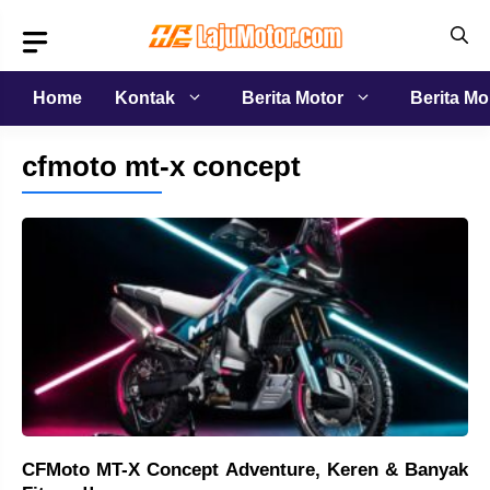
Langsung
ke
isi
Home
Kontak
Berita Motor
Berita Mo
cfmoto mt-x concept
CFMoto MT-X Concept Adventure, Keren & Banyak