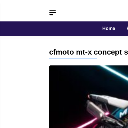
Langsung
ke
isi
Home
cfmoto mt-x concept 