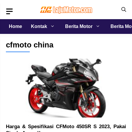
Langsung
ke
isi
Home
Kontak
Berita Motor
Berita Mo
cfmoto china
Harga & Spesifikasi CFMoto 450SR S 2023, Pakai