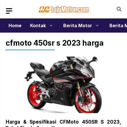
Langsung
ke
isi
Home
Kontak
Berita Motor
Berita 
cfmoto 450sr s 2023 harga
Harga & Spesifikasi CFMoto 450SR S 2023,