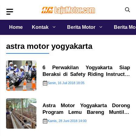
Langsung
ke
isi
Home
Kontak
Berita Motor
Berita Mo
astra motor yogyakarta
6 Perwakilan Yogyakarta Siap
Beraksi di Safety Riding Instructor
Championship…
Senin, 16 Juli 2018 18:05
Astra Motor Yogyakarta Dorong
Program Lemu Bareng Muntilan
Farm…
Kamis, 28 Juni 2018 14:00