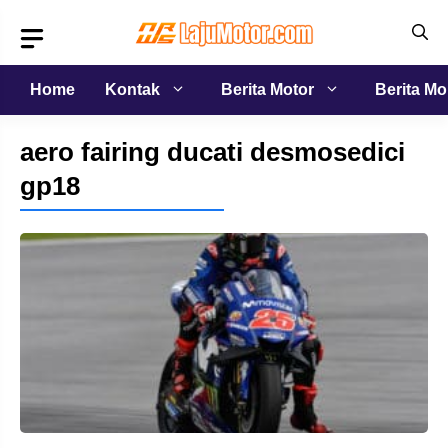
Langsung
ke
isi
Home
Kontak
Berita Motor
Berita Mo
aero fairing ducati desmosedici
gp18