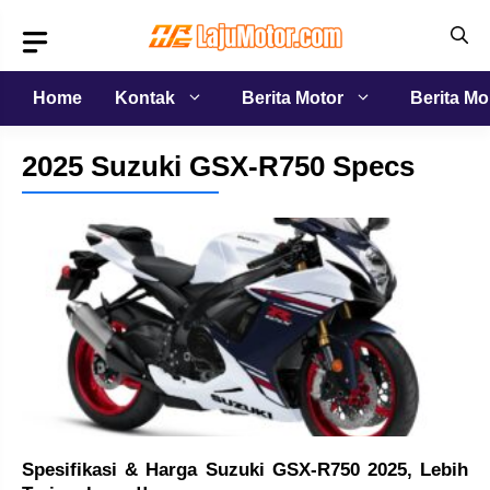
Langsung
ke
isi
Home
Kontak
Berita Motor
Berita Mo
2025 Suzuki GSX-R750 Specs
Spesifikasi & Harga Suzuki GSX-R750 2025, Lebih