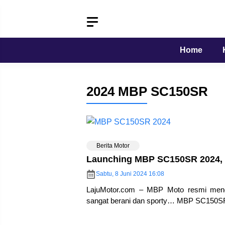
Langsung
ke
isi
Home
2024 MBP SC150SR
Berita Motor
Launching MBP SC150SR 2024,
Sabtu, 8 Juni 2024 16:08
LajuMotor.com – MBP Moto resmi meng
sangat berani dan sporty… MBP SC150SR 