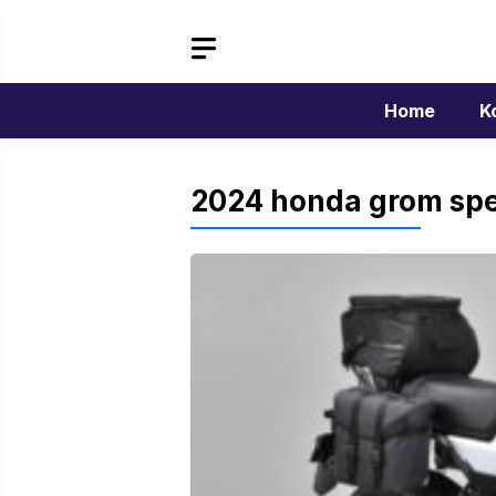
Langsung
ke
isi
Home
K
2024 honda grom spe