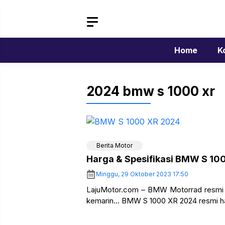
Langsung
ke
isi
Home
K
2024 bmw s 1000 xr
Berita Motor
Harga & Spesifikasi BMW S 10
Minggu, 29 Oktober 2023 17:50
LajuMotor.com – BMW Motorrad resmi 
kemarin… BMW S 1000 XR 2024 resmi ha