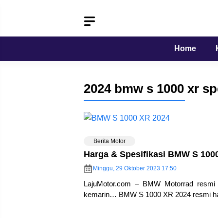
Langsung
ke
isi
Home
2024 bmw s 1000 xr sp
Berita Motor
Harga & Spesifikasi BMW S 100
Minggu, 29 Oktober 2023 17:50
LajuMotor.com – BMW Motorrad resmi 
kemarin… BMW S 1000 XR 2024 resmi had