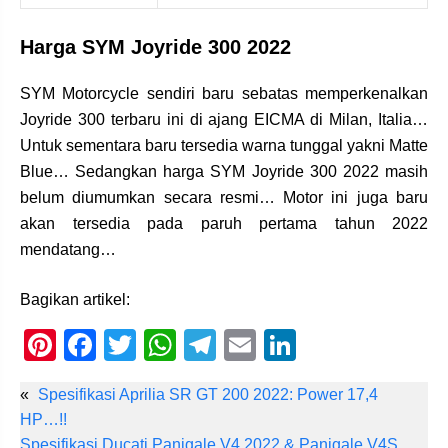
Harga SYM Joyride 300 2022
SYM Motorcycle sendiri baru sebatas memperkenalkan
Joyride 300 terbaru ini di ajang EICMA di Milan, Italia…
Untuk sementara baru tersedia warna tunggal yakni Matte
Blue… Sedangkan harga SYM Joyride 300 2022 masih
belum diumumkan secara resmi… Motor ini juga baru
akan tersedia pada paruh pertama tahun 2022
mendatang…
Bagikan artikel:
Pi
F
T
W
T
E
Li
nt
a
wi
h
el
m
n
«
Spesifikasi Aprilia SR GT 200 2022: Power 17,4
er
c
tt
at
e
ail
k
HP…!!
e
e
er
s
gr
e
Spesifikasi Ducati Panigale V4 2022 & Panigale V4S