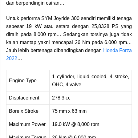
dan berpendingin cairan…
Untuk performa SYM Joyride 300 sendiri memiliki tenaga
sebesar 19 kW atau setara dengan 25,8328 PS yang
diraih pada 8.000 rpm… Sedangkan torsinya juga tidak
kalah mantap yakni mencapai 26 Nm pada 6.000 rpm…
Jauh lebih bertenaga dibandingkan dengan
Honda Forza
2022
…
1 cylinder, liquid cooled, 4 stroke,
Engine Type
OHC, 4 valve
Displacement
278.3 cc
Bore x Stroke
75 mm x 63 mm
Maximum Power
19.0 kW @ 8,000 rpm
Maximum Torque
26 Nm @ 6,000 rpm