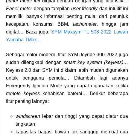
panel meter full
digital dengan dengan yang futuristik…
Panel meter
dengan tampilan
user friendly
dan intuitif ini
memiliki banyak informasi penting mulai dari petunjuk
kecepatan, konsumsi BBM,
tachometer
, hingga jam
digital… Baca juga:
SYM Maxsym TL 508 2022 Lawan
Yamaha TMax…
Sebagai motor modern, fitur SYM Joyride 300 2022 juga
sudah dilengkapi dengan
smart key system (keyless)
…
Keyless 2.0 dari SYM ini diklaim lebih mudah digunakan
untuk pengguna pemula… Ditambah lagi adanya
Emergendy Ignition Mode yang dapat digunakan ketika
remote keyless
kehabisan baterai… Berikut beberapa
fitur penting lainnya:
windscreen
lebar dan tinggi yang dapat diatur dua
tingkatan
kapasitas bagasi bawah jok sanggup memuat dua