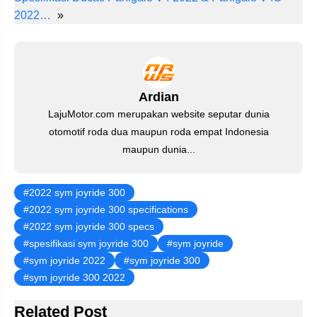
st
b
A
a
dI
2022…
»
o
p
m
n
o
p
k
Ardian
LajuMotor.com merupakan website seputar dunia
otomotif roda dua maupun roda empat Indonesia
maupun dunia...
2022 sym joyride 300
2022 sym joyride 300 specifications
2022 sym joyride 300 specs
spesifikasi sym joyride 300
sym joyride
sym joyride 2022
sym joyride 300
sym joyride 300 2022
Related Post