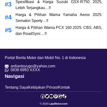
Spesifikasi & Harga Suzuki GSX-R750 2025,
Lebih Terjangkau…!!
Harga & Pilihan Warna Yamaha Aerox 2025:
Semakin Sporty…!!
Harga & Pilihan Warna PCX 160 2025: CBS, ABS,
dan RoadSync…!!
Portal Berita Motor dan Mobil No. 1 di Indonesia
ardiantoyugo@yahoo.com
08
38 6993 XXXX
Navigasi
Tentang Saya
Kebijakan Privasi
Kontak
Facebook
Twitter
YouTube
Pinterest
Google
TikTok
© 2026
LajuMotor.com