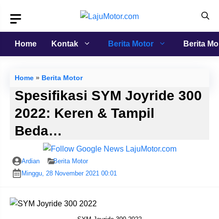
Langsung
ke
isi
Home
Kontak
Berita Motor
Berita Mo
Home
»
Berita Motor
Spesifikasi SYM Joyride 300
2022: Keren & Tampil
Beda…
Ardian
Berita Motor
Minggu, 28 November 2021 00:01