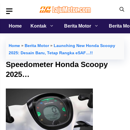
Langsung
ke
isi
Home
Kontak
Berita Motor
Berita Mo
Home
»
Berita Motor
»
Launching New Honda Scoopy
2025: Desain Baru, Tetap Rangka eSAF…!!
Speedometer Honda Scoopy
2025…