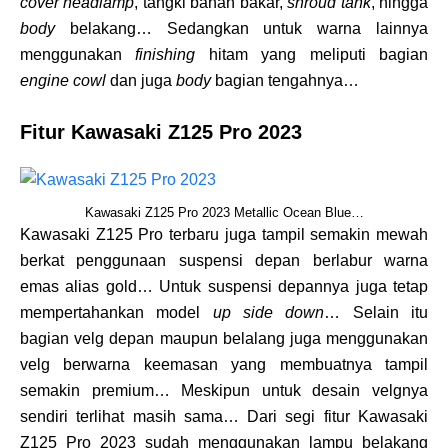
cover headlamp
, tangki bahan bakar,
shroud tank
, hingga
body
belakang… Sedangkan untuk warna lainnya
menggunakan
finishing
hitam yang meliputi bagian
engine cowl
dan juga
body
bagian tengahnya…
Fitur Kawasaki Z125 Pro 2023
Kawasaki Z125 Pro 2023 Metallic Ocean Blue…
Kawasaki Z125 Pro terbaru juga tampil semakin mewah
berkat penggunaan suspensi depan berlabur warna
emas alias gold… Untuk suspensi depannya juga tetap
mempertahankan model
up side down
… Selain itu
bagian velg depan maupun belalang juga menggunakan
velg berwarna keemasan yang membuatnya tampil
semakin premium… Meskipun untuk desain velgnya
sendiri terlihat masih sama… Dari segi fitur Kawasaki
Z125 Pro 2023 sudah menggunakan lampu belakang