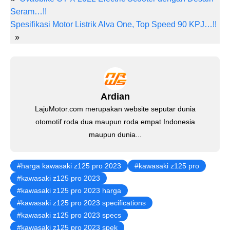
er
c
tt
at
e
ail
k
Seram…!!
e
e
er
s
gr
e
Spesifikasi Motor Listrik Alva One, Top Speed 90 KPJ…!!
st
b
A
a
dI
»
o
p
m
n
o
p
k
Ardian
LajuMotor.com merupakan website seputar dunia
otomotif roda dua maupun roda empat Indonesia
maupun dunia...
harga kawasaki z125 pro 2023
kawasaki z125 pro
kawasaki z125 pro 2023
kawasaki z125 pro 2023 harga
kawasaki z125 pro 2023 specifications
kawasaki z125 pro 2023 specs
kawasaki z125 pro 2023 spek