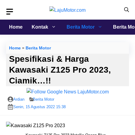
Langsung
ke
isi
Home
Kontak
Berita Motor
Berita Mo
Home
»
Berita Motor
Spesifikasi & Harga
Kawasaki Z125 Pro 2023,
Ciamik…!!
Ardian
Berita Motor
Senin, 15 Agustus 2022 15:38