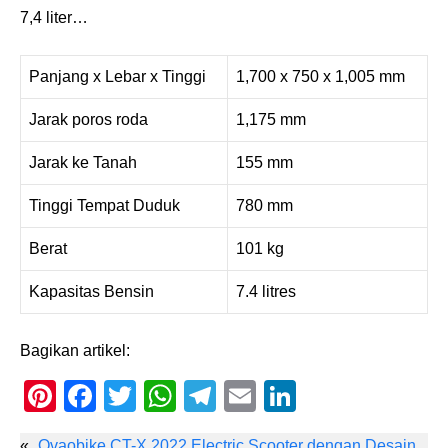
7,4 liter…
Panjang x Lebar x Tinggi
1,700 x 750 x 1,005 mm
Jarak poros roda
1,175 mm
Jarak ke Tanah
155 mm
Tinggi Tempat Duduk
780 mm
Berat
101 kg
Kapasitas Bensin
7.4 litres
Bagikan artikel:
Pi
F
T
W
T
E
Li
nt
a
wi
h
el
m
n
«
Ovaobike CT-X 2022 Electric Scooter dengan Desain