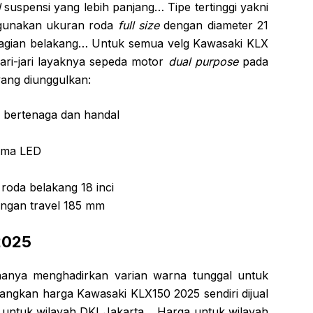
l
suspensi yang lebih panjang… Tipe tertinggi yakni
gunakan ukuran roda
full size
dengan diameter 21
 bagian belakang… Untuk semua velg Kawasaki KLX
ri-jari layaknya sepeda motor
dual purpose
pada
ang diunggulkan:
g bertenaga dan handal
ama LED
 roda belakang 18 inci
engan travel 185 mm
2025
hanya menghadirkan varian warna tunggal untuk
ngkan harga Kawasaki KLX150 2025 sendiri dijual
untuk wilayah DKI Jakarta… Harga untuk wilayah