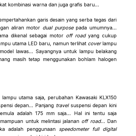
kat kombinasi warna dan juga grafis baru…
mpertahankan garis desain yang serba tegas dari
ngan aliran motor
dual purpose
pada umumnya…
ama dikenal sebagai motor
off road
yang cukup
mpu utama LED baru, namun terlihat
cover
lampu
i model lawas… Sayangnya untuk lampu belakang
mang masih tetap menggunakan bohlam halogen
s lampu utama saja, perubahan Kawasaki KLX150
uspensi depan… Panjang
travel
suspensi depan kini
emula adalah 175 mm saja… Hal ini tentu saja
mampuan untuk melintasi jalanan
off road
… Dan
rika adalah penggunaan
speedometer full digital