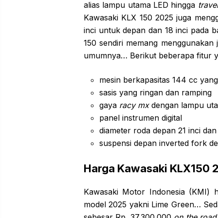
alias lampu utama LED hingga
trave
Kawasaki KLX 150 2025 juga meng
inci untuk depan dan 18 inci pada
150 sendiri memang menggunakan ja
umumnya… Berikut beberapa fitur y
mesin berkapasitas 144 cc yan
sasis yang ringan dan ramping
gaya
racy mx
dengan lampu ut
panel instrumen digital
diameter roda depan 21 inci dan
suspensi depan inverted fork d
Harga Kawasaki KLX150 
Kawasaki Motor Indonesia (KMI) 
model 2025 yakni Lime Green… Seda
sebesar Rp. 37.300.000
on the road