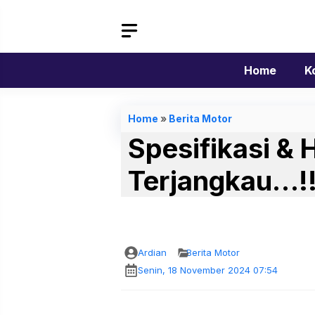
Langsung
ke
isi
Home
K
Home
»
Berita Motor
Spesifikasi &
Terjangkau…!
Ardian
Berita Motor
Senin, 18 November 2024 07:54