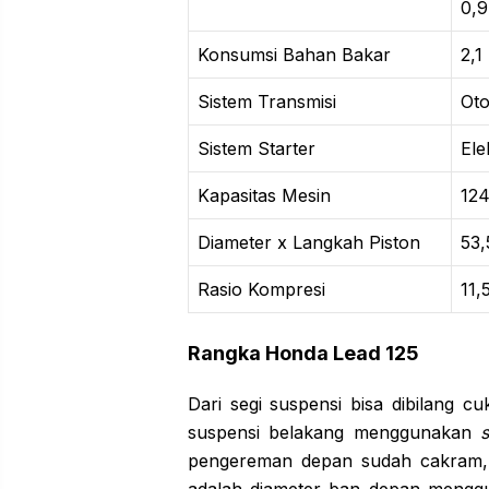
0,9
Konsumsi Bahan Bakar
2,1
Sistem Transmisi
Oto
Sistem Starter
Ele
Kapasitas Mesin
124
Diameter x Langkah Piston
53,
Rasio Kompresi
11,5
Rangka
Honda Lead 125
Dari segi suspensi bisa dibilang c
suspensi belakang menggunakan
pengereman depan sudah cakram,
adalah diameter ban depan menggu