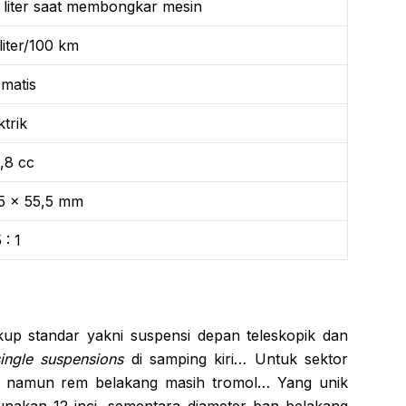
 liter saat membongkar mesin
 liter/100 km
matis
ktrik
,8 cc
5 x 55,5 mm
 : 1
ukup standar yakni suspensi depan teleskopik dan
single suspensions
di samping kiri… Untuk sektor
 namun rem belakang masih tromol… Yang unik
nakan 12 inci, sementara diameter ban belakang