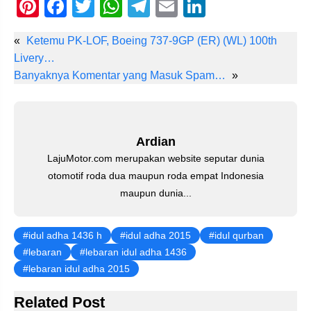
Pi
F
T
W
T
E
Li
nt
a
wi
h
el
m
n
«
Ketemu PK-LOF, Boeing 737-9GP (ER) (WL) 100th
er
c
tt
at
e
ail
k
Livery…
e
e
er
s
gr
e
Banyaknya Komentar yang Masuk Spam…
»
st
b
A
a
dI
o
p
m
n
o
p
Ardian
k
LajuMotor.com merupakan website seputar dunia
otomotif roda dua maupun roda empat Indonesia
maupun dunia...
idul adha 1436 h
idul adha 2015
idul qurban
lebaran
lebaran idul adha 1436
lebaran idul adha 2015
Related Post