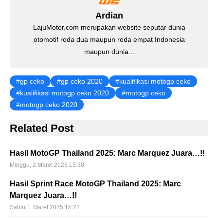
k
Ardian
LajuMotor.com merupakan website seputar dunia
otomotif roda dua maupun roda empat Indonesia
maupun dunia...
gp ceko
gp ceko 2020
kualifikasi motogp ceko
kualifikasi motogp ceko 2020
motogp ceko
motogp ceko 2020
Related Post
Hasil MotoGP Thailand 2025: Marc Marquez Juara…!!
Minggu, 2 Maret 2025 15:38
Hasil Sprint Race MotoGP Thailand 2025: Marc
Marquez Juara…!!
Sabtu, 1 Maret 2025 15:22