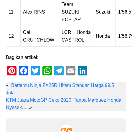
Team
11
Alex RINS
SUZUKI
Suzuki
1’56.5
ECSTAR
Cal
LCR Honda
12
Honda
1’56.7
CRUTCHLOW
CASTROL
Bagikan artikel:
Pi
F
T
W
T
E
Li
nt
a
wi
h
el
m
n
«
Bertemu Ninja ZX25R Hitam Standar, Harga 99,5
er
c
tt
at
e
ail
k
Juta…
e
e
er
s
gr
e
KTM Juara MotoGP Ceko 2020, Tanpa Marquez Honda
st
b
A
a
dI
Nyesek…
»
o
p
m
n
o
p