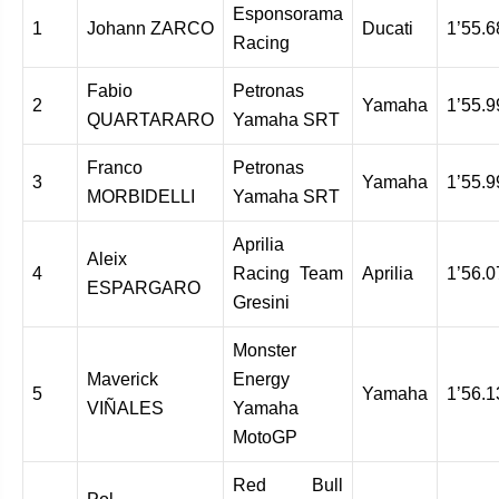
Esponsorama
1
Johann ZARCO
Ducati
1’55.6
Racing
Fabio
Petronas
2
Yamaha
1’55.9
QUARTARARO
Yamaha SRT
Franco
Petronas
3
Yamaha
1’55.9
MORBIDELLI
Yamaha SRT
Aprilia
Aleix
4
Racing Team
Aprilia
1’56.0
ESPARGARO
Gresini
Monster
Maverick
Energy
5
Yamaha
1’56.1
VIÑALES
Yamaha
MotoGP
Red Bull