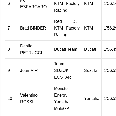
Pol
6
KTM Factory
KTM
1’56.1
ESPARGARO
Racing
Red Bull
7
Brad BINDER
KTM Factory
KTM
1’56.2
Racing
Danilo
8
Ducati Team
Ducati
1’56.4
PETRUCCI
Team
9
Joan MIR
SUZUKI
Suzuki
1’56.5
ECSTAR
Monster
Valentino
Energy
10
Yamaha
1’56.5
ROSSI
Yamaha
MotoGP