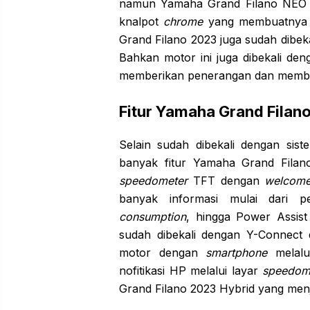
namun Yamaha Grand Filano NEO t
knalpot
chrome
yang membuatnya 
Grand Filano 2023 juga sudah dibe
Bahkan motor ini juga dibekali de
memberikan penerangan dan memba
Fitur Yamaha Grand Filan
Selain sudah dibekali dengan si
banyak fitur Yamaha Grand Filan
speedometer
TFT dengan
welcom
banyak informasi mulai dari p
consumption
, hingga Power Assist
sudah dibekali dengan Y-Connec
motor dengan
smartphone
melalu
nofitikasi HP melalui layar
speedom
Grand Filano 2023 Hybrid yang menj