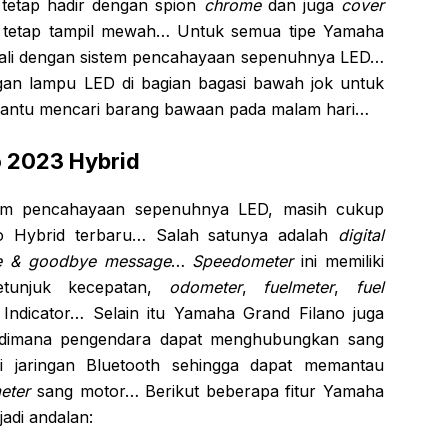
etap hadir dengan spion
chrome
dan juga
cover
tetap tampil mewah… Untuk semua tipe Yamaha
kali dengan sistem pencahayaan sepenuhnya LED…
ngan lampu LED di bagian bagasi bawah jok untuk
ntu mencari barang bawaan pada malam hari…
o 2023 Hybrid
stem pencahayaan sepenuhnya LED, masih cukup
o Hybrid terbaru… Salah satunya adalah
digital
e & goodbye message
…
Speedometer
ini memiliki
etunjuk kecepatan,
odometer
,
fuelmeter
,
fuel
 Indicator… Selain itu Yamaha Grand Filano juga
t dimana pengendara dapat menghubungkan sang
i jaringan Bluetooth sehingga dapat memantau
eter
sang motor… Berikut beberapa fitur Yamaha
adi andalan: