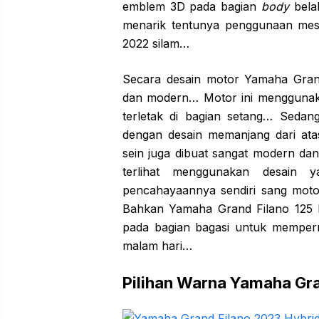
emblem 3D pada bagian
body
bela
menarik tentunya penggunaan mesi
2022 silam…
Secara desain motor Yamaha Grand 
dan modern… Motor ini menggunak
terletak di bagian setang… Sedan
dengan desain memanjang dari at
sein juga dibuat sangat modern da
terlihat menggunakan desain
pencahayaannya sendiri sang mo
Bahkan Yamaha Grand Filano 125 H
pada bagian bagasi untuk mempe
malam hari…
Pilihan Warna Yamaha Gr