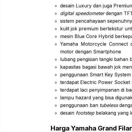
desain Luxury dan juga Premiu
digital speedometer
dengan TFT
sistem pencahayaan sepenuhnya
kulit jok premium bertekstur un
mesin Blue Core Hybrid berkepa
Yamaha Motorcycle Connect 
motor dengan Smartphone
lubang pengisian tangki bahan 
kapasitas bagasi bawah jok men
penggunaan Smart Key System
terdapat Electric Power Socket
terdapat laci penyimpanan di b
lampu hazard yang bisa digunak
penggunaan ban
tubeless
dengan
desain
footstep
belakang yang l
Harga Yamaha Grand Fila