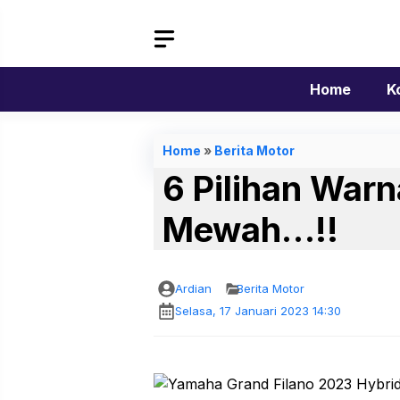
Langsung
ke
isi
Home
K
Home
»
Berita Motor
6 Pilihan War
Mewah…!!
Ardian
Berita Motor
Selasa, 17 Januari 2023 14:30