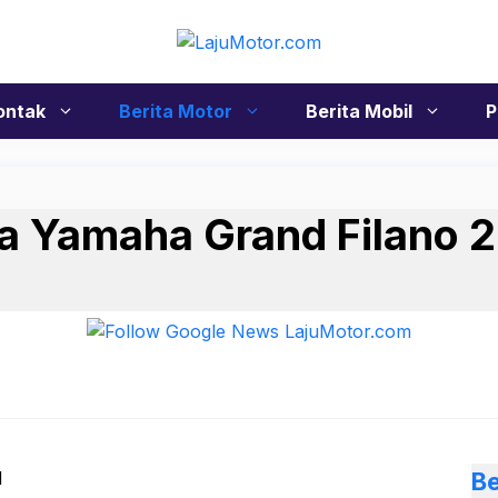
ontak
Berita Motor
Berita Mobil
P
na Yamaha Grand Filano 
Be