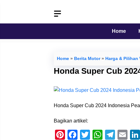
Langsung
ke
isi
Home
Home
»
Berita Motor
»
Harga & Piliha
Honda Super Cub 2024
Honda Super Cub 2024 Indonesia Pe
Bagikan artikel:
Pi
F
T
W
T
E