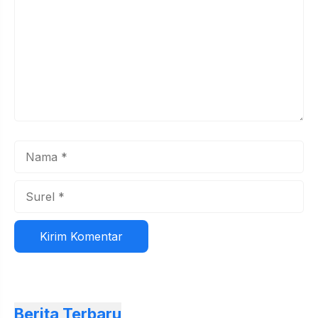
k
Nama
Surel
Situs
web
Berita Terbaru