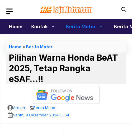
Langsung
ke
isi
Home
Kontak
Berita Motor
Berita 
Home
»
Berita Motor
Pilihan Warna Honda BeAT
2025, Tetap Rangka
eSAF…!!
Ardian
Berita Motor
Senin, 9 Desember 2024 13:54