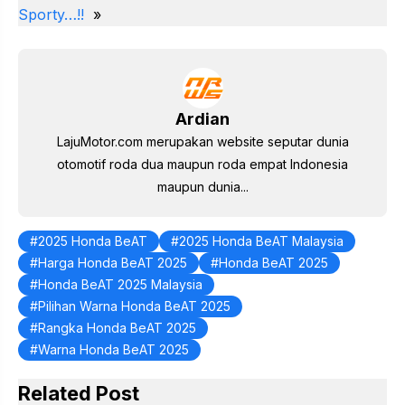
st
b
A
a
dI
Sporty…!!
»
o
p
m
n
o
p
k
Ardian
LajuMotor.com merupakan website seputar dunia
otomotif roda dua maupun roda empat Indonesia
maupun dunia...
2025 Honda BeAT
2025 Honda BeAT Malaysia
Harga Honda BeAT 2025
Honda BeAT 2025
Honda BeAT 2025 Malaysia
Pilihan Warna Honda BeAT 2025
Rangka Honda BeAT 2025
Warna Honda BeAT 2025
Related Post