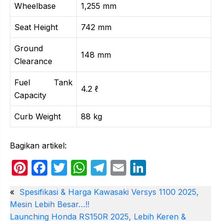
Wheelbase
1,255 mm
Seat Height
742 mm
Ground
148 mm
Clearance
Fuel Tank
4.2 ℓ
Capacity
Curb Weight
88 kg
Bagikan artikel:
Pi
F
T
W
T
E
Li
nt
a
w
h
el
m
n
«
Spesifikasi & Harga Kawasaki Versys 1100 2025,
er
c
itt
at
e
ail
k
Mesin Lebih Besar…!!
e
e
er
s
gr
e
Launching Honda RS150R 2025, Lebih Keren &