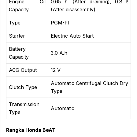
Engine Oil
0.65 ℓ (After draining), 0.8 ℓ
Capacity
(After disassembly)
Type
PGM-FI
Starter
Electric Auto Start
Battery
3.0 A.h
Capacity
ACG Output
12 V
Automatic Centrifugal Clutch Dry
Clutch Type
Type
Transmission
Automatic
Type
Rangka Honda BeAT