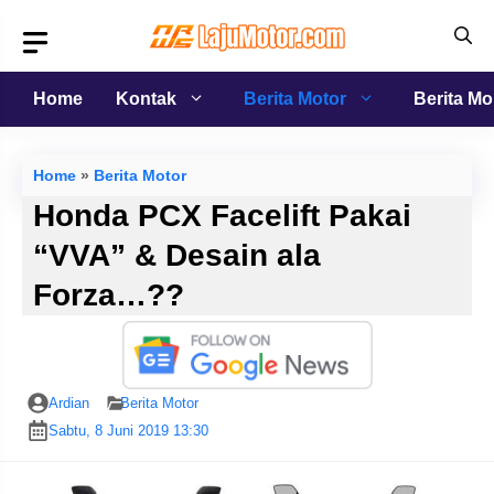
Langsung
ke
isi
Home
Kontak
Berita Motor
Berita Mo
Home
»
Berita Motor
Honda PCX Facelift Pakai
“VVA” & Desain ala
Forza…??
Ardian
Berita Motor
Sabtu, 8 Juni 2019 13:30