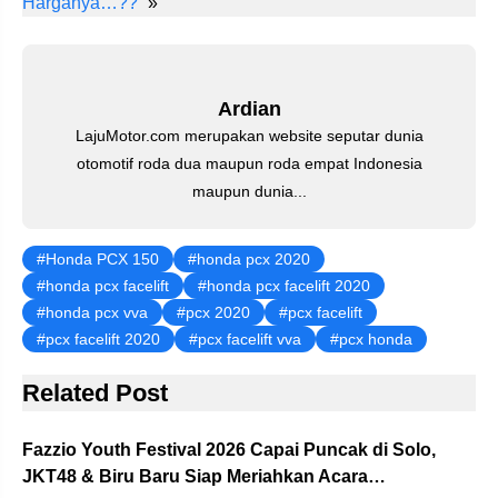
st
b
A
a
dI
Harganya…??
»
o
p
m
n
o
p
k
Ardian
LajuMotor.com merupakan website seputar dunia
otomotif roda dua maupun roda empat Indonesia
maupun dunia...
Honda PCX 150
honda pcx 2020
honda pcx facelift
honda pcx facelift 2020
honda pcx vva
pcx 2020
pcx facelift
pcx facelift 2020
pcx facelift vva
pcx honda
Related Post
Fazzio Youth Festival 2026 Capai Puncak di Solo,
JKT48 & Biru Baru Siap Meriahkan Acara…