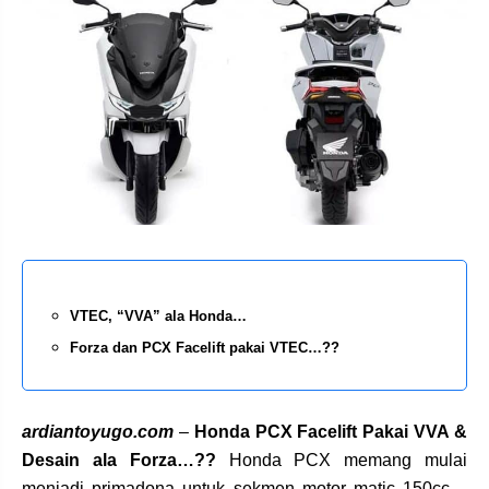
VTEC, “VVA” ala Honda…
Forza dan PCX Facelift pakai VTEC…??
ardiantoyugo.com
–
Honda PCX Facelift Pakai VVA &
Desain ala Forza…??
Honda PCX memang mulai
menjadi primadona untuk sekmen motor matic 150cc…