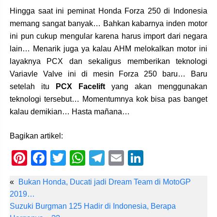
Hingga saat ini peminat Honda Forza 250 di Indonesia
memang sangat banyak… Bahkan kabarnya inden motor
ini pun cukup mengular karena harus import dari negara
lain… Menarik juga ya kalau AHM melokalkan motor ini
layaknya PCX dan sekaligus memberikan teknologi
Variavle Valve ini di mesin Forza 250 baru… Baru
setelah itu
PCX Facelift
yang akan menggunakan
teknologi tersebut… Momentumnya kok bisa pas banget
kalau demikian… Hasta mañana…
Bagikan artikel:
Pi
F
T
W
T
E
Li
nt
a
wi
h
el
m
n
«
Bukan Honda, Ducati jadi Dream Team di MotoGP
er
c
tt
at
e
ail
k
2019…
e
e
er
s
gr
e
Suzuki Burgman 125 Hadir di Indonesia, Berapa