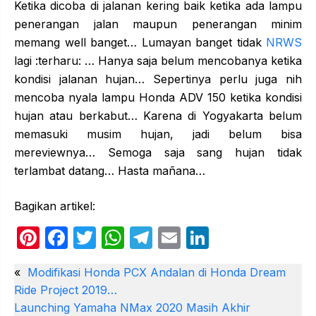
Ketika dicoba di jalanan kering baik ketika ada lampu
penerangan jalan maupun penerangan minim
memang well banget… Lumayan banget tidak
NRWS
lagi :terharu: … Hanya saja belum mencobanya ketika
kondisi jalanan hujan… Sepertinya perlu juga nih
mencoba nyala lampu Honda ADV 150 ketika kondisi
hujan atau berkabut… Karena di Yogyakarta belum
memasuki musim hujan, jadi belum bisa
mereviewnya… Semoga saja sang hujan tidak
terlambat datang… Hasta mañana…
Bagikan artikel:
Pi
F
T
W
T
E
Li
nt
a
w
h
el
m
n
«
Modifikasi Honda PCX Andalan di Honda Dream
er
c
itt
at
e
ail
k
Ride Project 2019…
e
e
er
s
gr
e
Launching Yamaha NMax 2020 Masih Akhir