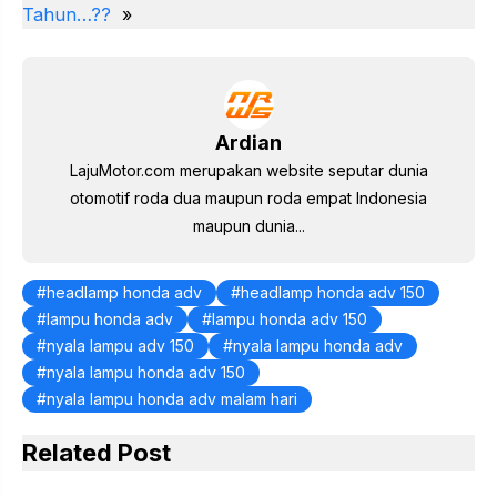
st
b
A
a
dI
Tahun…??
»
o
p
m
n
o
p
k
Ardian
LajuMotor.com merupakan website seputar dunia
otomotif roda dua maupun roda empat Indonesia
maupun dunia...
headlamp honda adv
headlamp honda adv 150
lampu honda adv
lampu honda adv 150
nyala lampu adv 150
nyala lampu honda adv
nyala lampu honda adv 150
nyala lampu honda adv malam hari
Related Post