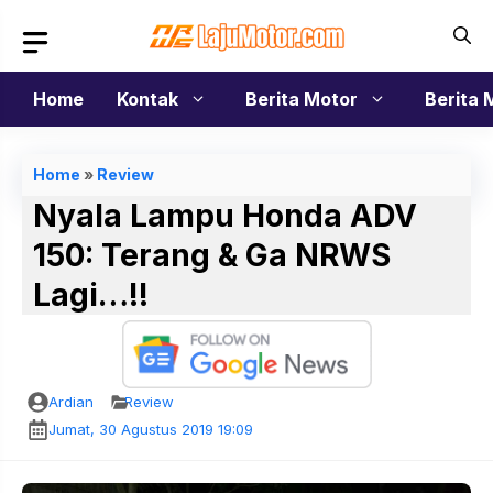
Langsung
ke
isi
Home
Kontak
Berita Motor
Berita 
Home
»
Review
Nyala Lampu Honda ADV
150: Terang & Ga NRWS
Lagi…!!
Ardian
Review
Jumat, 30 Agustus 2019 19:09