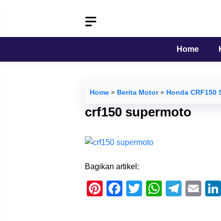
Langsung
ke
isi
Home
Home
»
Berita Motor
»
Honda CRF150 S
crf150 supermoto
Bagikan artikel:
Pi
F
T
W
T
E
nt
a
wi
h
el
m
er
c
tt
at
e
ail