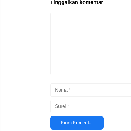
Tinggalkan komentar
e
e
er
s
gr
st
b
A
a
Komentar
o
p
m
o
p
k
Nama
Surel
Situs
web