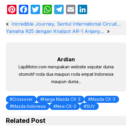
Pi
F
T
W
T
E
Li
nt
a
w
h
el
m
n
«
Incredible Journey, Sentul International Circuit…
er
c
itt
at
e
ail
k
Yamaha R25 dengan Knalpot AR-1 Anjany…
»
e
e
er
s
gr
e
st
b
A
a
dI
o
p
m
n
Ardian
o
p
LajuMotor.com merupakan website seputar dunia
k
otomotif roda dua maupun roda empat Indonesia
maupun dunia...
Crossover
Harga Mazda CX-3
Mazda CX-3
Mazda Indonesia
New CX-3
SUV
Related Post