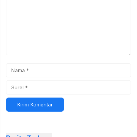
Nama
Surel
Situs
web