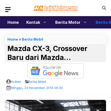
Langsung
ke
isi
Home
Kontak
Berita Motor
Berita 
Home
»
Berita Mobil
Mazda CX-3, Crossover
Baru dari Mazda…
Ardian
Berita Mobil
Minggu, 23 November 2014 06:30