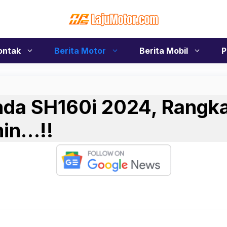
ontak
Berita Motor
Berita Mobil
P
nda SH160i 2024, Rangk
min…!!