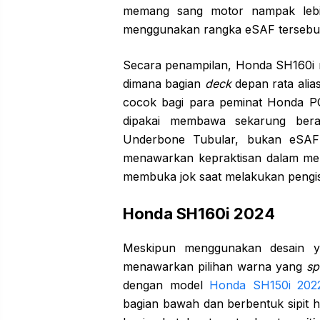
memang sang motor nampak lebi
menggunakan rangka eSAF terseb
Secara penampilan, Honda SH160
dimana bagian
deck
depan rata alia
cocok bagi para peminat Honda PCX
dipakai membawa sekarung ber
Underbone Tubular, bukan eSAF 
menawarkan kepraktisan dalam men
membuka jok saat melakukan peng
Honda SH160i 2024
Meskipun menggunakan desain 
menawarkan pilihan warna yang
sp
dengan model
Honda SH150i 202
bagian bawah dan berbentuk sipit 