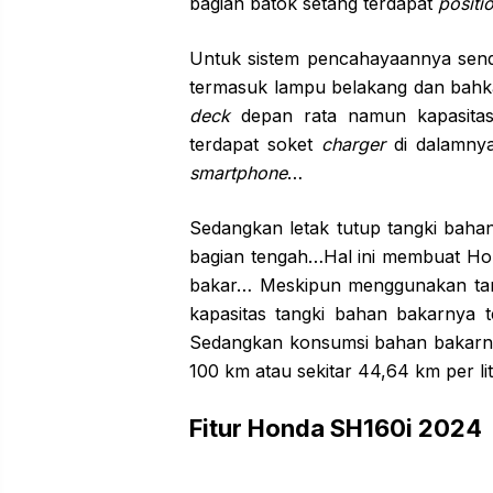
bagian batok setang terdapat
positio
Untuk sistem pencahayaannya sen
termasuk lampu belakang dan bah
deck
depan rata namun kapasitas
terdapat soket
charger
di dalamny
smartphone
…
Sedangkan letak tutup tangki baha
bagian tengah…Hal ini membuat Hon
bakar… Meskipun menggunakan tan
kapasitas tangki bahan bakarnya t
Sedangkan konsumsi bahan bakarnya
100 km atau sekitar 44,64 km per li
Fitur Honda SH160i 2024