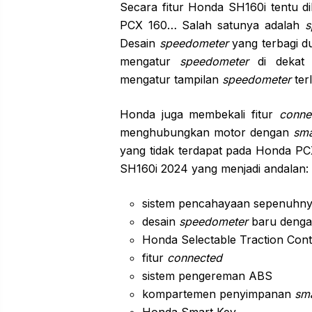
Secara fitur Honda SH160i tentu d
PCX 160… Salah satunya adalah
s
Desain
speedometer
yang terbagi du
mengatur
speedometer
di dekat 
mengatur tampilan
speedometer
ter
Honda juga membekali fitur
conne
menghubungkan motor dengan
sm
yang tidak terdapat pada Honda PC
SH160i 2024 yang menjadi andalan:
sistem pencahayaan sepenuhn
desain
speedometer
baru deng
Honda Selectable Traction Con
fitur
connected
sistem pengereman ABS
kompartemen penyimpanan
sm