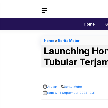
Langsung
ke
isi
Home
K
Home
»
Berita Motor
Launching Ho
Tubular Terja
Ardian
Berita Motor
Kamis, 14 September 2023 12:31