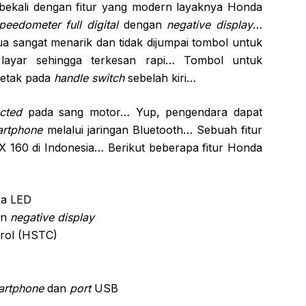
ibekali dengan fitur yang modern layaknya Honda
peedometer full digital
dengan
negative display
…
a sangat menarik dan tidak dijumpai tombol untuk
layar sehingga terkesan rapi… Tombol untuk
letak pada
handle switch
sebelah kiri…
cted
pada sang motor… Yup, pengendara dapat
artphone
melalui jaringan Bluetooth… Sebuah fitur
X 160 di Indonesia… Berikut beberapa fitur Honda
ya LED
an
negative display
trol (HSTC)
artphone
dan
port
USB