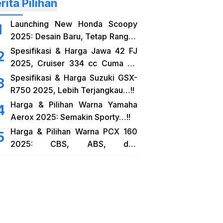
rita Pilihan
Launching New Honda Scoopy
2025: Desain Baru, Tetap Rangka
eSAF…!!
Spesifikasi & Harga Jawa 42 FJ
2025, Cruiser 334 cc Cuma 38
Jutaan…!!
Spesifikasi & Harga Suzuki GSX-
R750 2025, Lebih Terjangkau…!!
Harga & Pilihan Warna Yamaha
Aerox 2025: Semakin Sporty…!!
Harga & Pilihan Warna PCX 160
2025: CBS, ABS, dan
RoadSync…!!