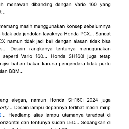
h menawan dibanding dengan Vario 160 yang
ut…
i memang masih menggunakan konsep sebelumnya
s tidak ada jendolan layaknya Honda PCX… Sangat
 namun tidak jadi beli dengan alasan tidak bisa
as… Desain rangkanya tentunya menggunakan
seperti Vario 160… Honda SH160i juga tetap
gisi bahan bakar karena pengendara tidak perlu
isian BBM…
yang elegan, namun Honda SH160i 2024 juga
orty
… Desain lampu depannya terlihat masih mirip
2
… Headlamp alias lampu utamanya teradpat di
horizontal dan tentunya sudah LED… Sedangkan di