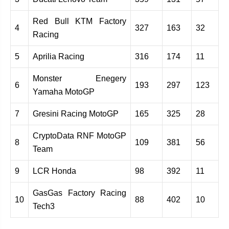
Red Bull KTM Factory
4
327
163
32
Racing
5
Aprilia Racing
316
174
11
Monster Enegery
6
193
297
123
Yamaha MotoGP
7
Gresini Racing MotoGP
165
325
28
CryptoData RNF MotoGP
8
109
381
56
Team
9
LCR Honda
98
392
11
GasGas Factory Racing
10
88
402
10
Tech3