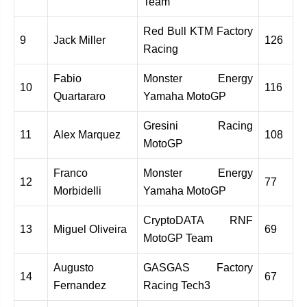
Team
Red Bull KTM Factory
9
Jack Miller
126
Racing
Fabio
Monster Energy
10
116
Quartararo
Yamaha MotoGP
Gresini Racing
11
Alex Marquez
108
MotoGP
Franco
Monster Energy
12
77
Morbidelli
Yamaha MotoGP
CryptoDATA RNF
13
Miguel Oliveira
69
MotoGP Team
Augusto
GASGAS Factory
14
67
Fernandez
Racing Tech3