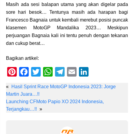
Masih ada sesi balapan utama yang akan digelar pada
sore hari besok… Tentunya masih ada harapan bagi
Francesco Bagnaia untuk kembali merebut posisi puncak
klasemen MotoGP Mandalika 2023… Meskipun
perjuangan Bagnaia kali ini tentu penuh dengan tekanan
dan cukup berat…
Bagikan artikel:
Pi
F
T
W
T
E
Li
nt
a
wi
h
el
m
n
«
Hasil Sprint Race MotoGP Indonesia 2023: Jorge
er
c
tt
at
e
ail
k
Martin Juara…!!
e
e
er
s
gr
e
Launching CFMoto Papio XO 2024 Indonesia,
st
b
A
a
dI
Terjangkau…!!
»
o
p
m
n
o
p