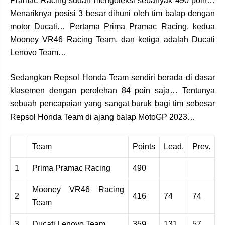
Pramac Racing sudah mengoleksi sebanyak 490 poin…
Menariknya posisi 3 besar dihuni oleh tim balap dengan
motor Ducati… Pertama Prima Pramac Racing, kedua
Mooney VR46 Racing Team, dan ketiga adalah Ducati
Lenovo Team…
Sedangkan Repsol Honda Team sendiri berada di dasar
klasemen dengan perolehan 84 poin saja… Tentunya
sebuah pencapaian yang sangat buruk bagi tim sebesar
Repsol Honda Team di ajang balap MotoGP 2023…
Team
Points
Lead.
Prev.
1
Prima Pramac Racing
490
Mooney VR46 Racing
2
416
74
74
Team
3
Ducati Lenovo Team
359
131
57