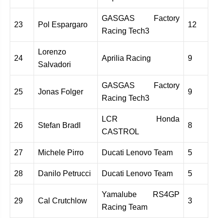
GASGAS Factory
23
Pol Espargaro
12
Racing Tech3
Lorenzo
24
Aprilia Racing
9
Salvadori
GASGAS Factory
25
Jonas Folger
9
Racing Tech3
LCR Honda
26
Stefan Bradl
8
CASTROL
27
Michele Pirro
Ducati Lenovo Team
5
28
Danilo Petrucci
Ducati Lenovo Team
5
Yamalube RS4GP
29
Cal Crutchlow
3
Racing Team