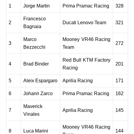
1
Jorge Martin
Prima Pramac Racing
328
Francesco
2
Ducati Lenovo Team
321
Bagnaia
Marco
Mooney VR46 Racing
3
272
Bezzecchi
Team
Red Bull KTM Factory
4
Brad Binder
201
Racing
5
Aleix Espargaro
Aprilia Racing
171
6
Johann Zarco
Prima Pramac Racing
162
Maverick
7
Aprilia Racing
145
Vinales
Mooney VR46 Racing
8
Luca Marini
144