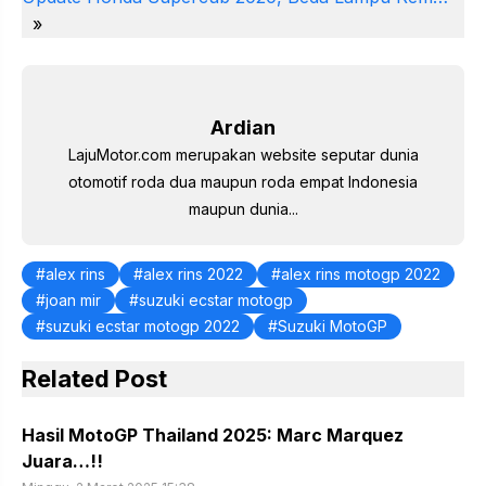
e
e
er
s
gr
e
»
st
b
A
a
dI
o
p
m
n
o
p
Ardian
k
LajuMotor.com merupakan website seputar dunia
otomotif roda dua maupun roda empat Indonesia
maupun dunia...
alex rins
alex rins 2022
alex rins motogp 2022
joan mir
suzuki ecstar motogp
suzuki ecstar motogp 2022
Suzuki MotoGP
Related Post
Hasil MotoGP Thailand 2025: Marc Marquez
Juara…!!