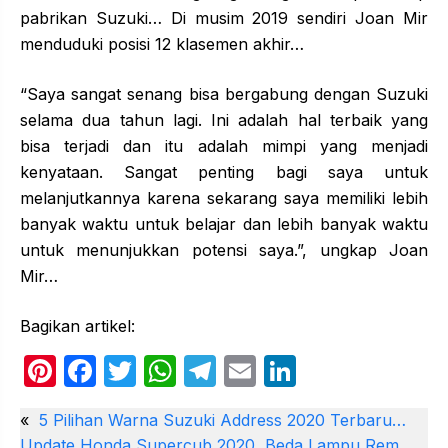
pabrikan Suzuki… Di musim 2019 sendiri Joan Mir
menduduki posisi 12 klasemen akhir…
“Saya sangat senang bisa bergabung dengan Suzuki
selama dua tahun lagi. Ini adalah hal terbaik yang
bisa terjadi dan itu adalah mimpi yang menjadi
kenyataan. Sangat penting bagi saya untuk
melanjutkannya karena sekarang saya memiliki lebih
banyak waktu untuk belajar dan lebih banyak waktu
untuk menunjukkan potensi saya.”, ungkap Joan
Mir…
Bagikan artikel:
Pi
F
T
W
T
E
Li
nt
a
w
h
el
m
n
«
5 Pilihan Warna Suzuki Address 2020 Terbaru…
er
c
itt
at
e
ail
k
Update Honda Supercub 2020, Beda Lampu Rem…