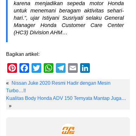
karena menjadikan sepeda motor Honda
untuk menemani beragam aktivitas sehari-
hari.”, ujar Istiyani Susriyati selaku General
Manager Honda Customer Care Center
(HC3) Division AHM…
Bagikan artikel:
Pi
F
T
W
T
E
Li
nt
a
wi
h
el
m
n
«
Nissan Juke 2020 Resmi Hadir dengan Mesin
er
c
tt
at
e
ail
k
Turbo…!!
e
e
er
s
gr
e
Kualitas Body Honda ADV 150 Ternyata Mantap Juga…
st
b
A
a
dI
»
o
p
m
n
o
p
k